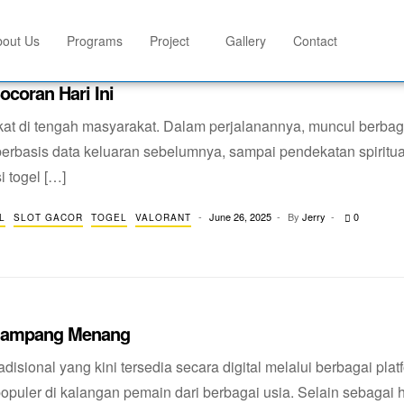
bout Us
Programs
Project
Gallery
Contact
ocoran Hari Ini
t di tengah masyarakat. Dalam perjalanannya, muncul berbaga
basis data keluaran sebelumnya, sampai pendekatan spiritual s
 togel […]
June 26, 2025
By
Jerry
0
L
SLOT GACOR
TOGEL
VALORANT
 Gampang Menang
disional yang kini tersedia secara digital melalui berbagai pl
 populer di kalangan pemain dari berbagai usia. Selain sebaga