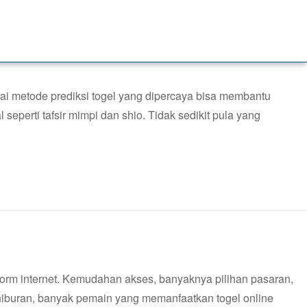
i metode prediksi togel yang dipercaya bisa membantu
eperti tafsir mimpi dan shio. Tidak sedikit pula yang
atform internet. Kemudahan akses, banyaknya pilihan pasaran,
i hiburan, banyak pemain yang memanfaatkan togel online