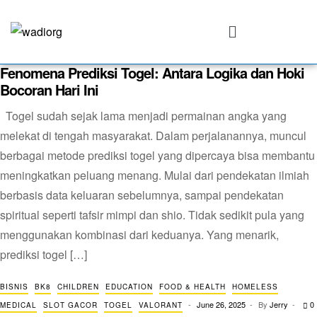
Fenomena Prediksi Togel: Antara Logika dan Hoki
Bocoran Hari Ini
Togel sudah sejak lama menjadi permainan angka yang
melekat di tengah masyarakat. Dalam perjalanannya, muncul
berbagai metode prediksi togel yang dipercaya bisa membantu
meningkatkan peluang menang. Mulai dari pendekatan ilmiah
berbasis data keluaran sebelumnya, sampai pendekatan
spiritual seperti tafsir mimpi dan shio. Tidak sedikit pula yang
menggunakan kombinasi dari keduanya. Yang menarik,
prediksi togel […]
BISNIS
BK8
CHILDREN
EDUCATION
FOOD & HEALTH
HOMELESS
June 26, 2025
By
Jerry
0
MEDICAL
SLOT GACOR
TOGEL
VALORANT