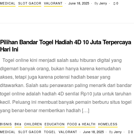
June 18, 2025
By
Jerry
0
MEDICAL
SLOT GACOR
VALORANT
Pilihan Bandar Togel Hadiah 4D 10 Juta Terpercaya
Hari Ini
Togel online kini menjadi salah satu hiburan digital yang
digemari banyak orang, bukan hanya karena kemudahan
akses, tetapi juga karena potensi hadiah besar yang
ditawarkan. Salah satu penawaran paling menarik dari bandar
togel online adalah hadiah 4D senilai Rp10 juta untuk taruhan
kecil. Peluang ini membuat banyak pemain berburu situs togel
yang benar-benar memberikan hadiah […]
BISNIS
BK8
CHILDREN
EDUCATION
FOOD & HEALTH
HOMELESS
June 18, 2025
By
Jerry
0
MEDICAL
SLOT GACOR
TOGEL
VALORANT