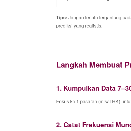
Tips:
Jangan terlalu tergantung pad
prediksi yang realistis.
Langkah Membuat Pre
1. Kumpulkan Data 7–30
Fokus ke 1 pasaran (misal HK) untuk
2. Catat Frekuensi Mun