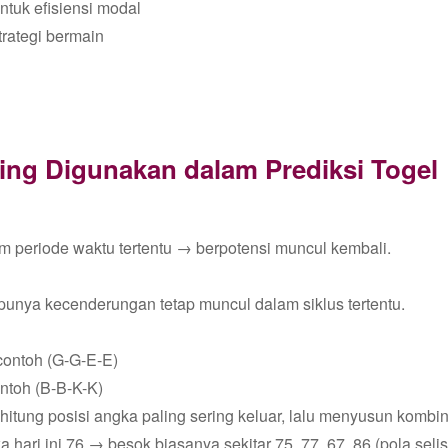
tuk efisiensi modal
rategi bermain
ing Digunakan dalam Prediksi Togel
m periode waktu tertentu → berpotensi muncul kembali.
punya kecenderungan tetap muncul dalam siklus tertentu.
contoh (G-G-E-E)
ntoh (B-B-K-K)
itung posisi angka paling sering keluar, lalu menyusun kombina
 hari ini 76 → besok biasanya sekitar 75, 77, 67, 86 (pola selisi