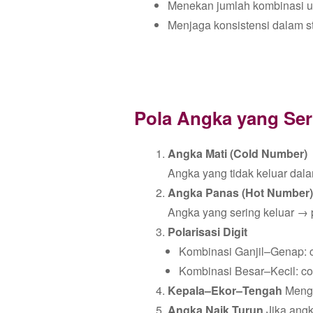
Menekan jumlah kombinasi un
Menjaga konsistensi dalam st
Pola Angka yang Ser
Angka Mati (Cold Number)
Angka yang tidak keluar dala
Angka Panas (Hot Number)
Angka yang sering keluar → 
Polarisasi Digit
Kombinasi Ganjil–Genap: 
Kombinasi Besar–Kecil: co
Kepala–Ekor–Tengah
Mengh
Angka Naik Turun
Jika angka