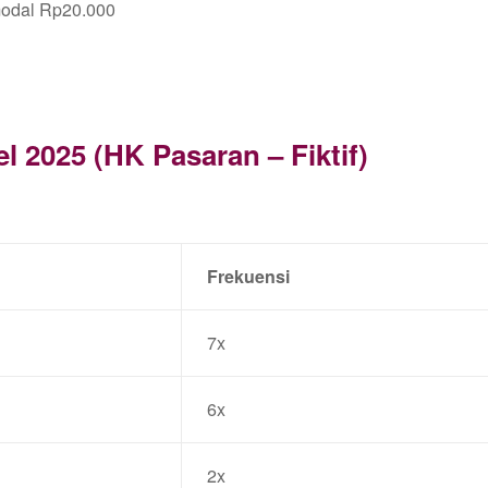
 modal Rp20.000
l 2025 (HK Pasaran – Fiktif)
Frekuensi
7x
6x
2x