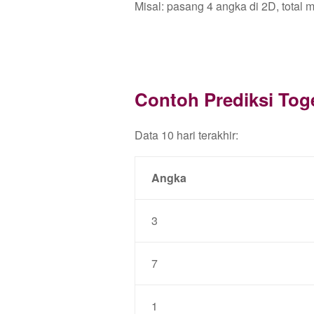
Misal: pasang 4 angka di 2D, total
Contoh Prediksi Toge
Data 10 hari terakhir:
Angka
3
7
1