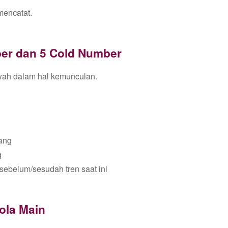
mencatat.
ber dan 5 Cold Number
awah dalam hal kemunculan.
ang
g
 sebelum/sesudah tren saat ini
ola Main