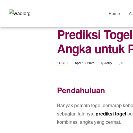
Home
A
Prediksi Toge
Angka untuk 
April 18, 2025
By
Jerry
0
TOGEL
Pendahuluan
Banyak pemain togel berharap kebe
sebagian lainnya,
prediksi togel
buk
kombinasi angka yang cermat.