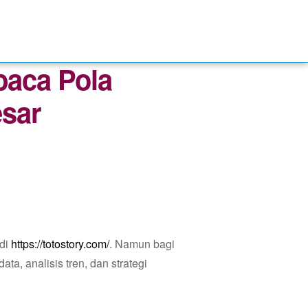
baca Pola
sar
 di
https://totostory.com/
. Namun bagi
a, analisis tren, dan strategi