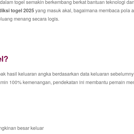
f dalam togel semakin berkembang berkat bantuan teknologi dan a
diksi togel 2025
yang masuk akal, bagaimana membaca pola angk
uang menang secara logis.
el?
 hasil keluaran angka berdasarkan data keluaran sebelumnya, p
jamin 100% kemenangan, pendekatan ini membantu pemain mem
gkinan besar keluar