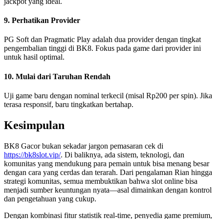
jackpot yang ideal.
9. Perhatikan Provider
PG Soft dan Pragmatic Play adalah dua provider dengan tingkat
pengembalian tinggi di BK8. Fokus pada game dari provider ini
untuk hasil optimal.
10. Mulai dari Taruhan Rendah
Uji game baru dengan nominal terkecil (misal Rp200 per spin). Jika
terasa responsif, baru tingkatkan bertahap.
Kesimpulan
BK8 Gacor bukan sekadar jargon pemasaran cek di
https://bk8slot.vip/
. Di baliknya, ada sistem, teknologi, dan
komunitas yang mendukung para pemain untuk bisa menang besar
dengan cara yang cerdas dan terarah. Dari pengalaman Rian hingga
strategi komunitas, semua membuktikan bahwa slot online bisa
menjadi sumber keuntungan nyata—asal dimainkan dengan kontrol
dan pengetahuan yang cukup.
Dengan kombinasi fitur statistik real-time, penyedia game premium,