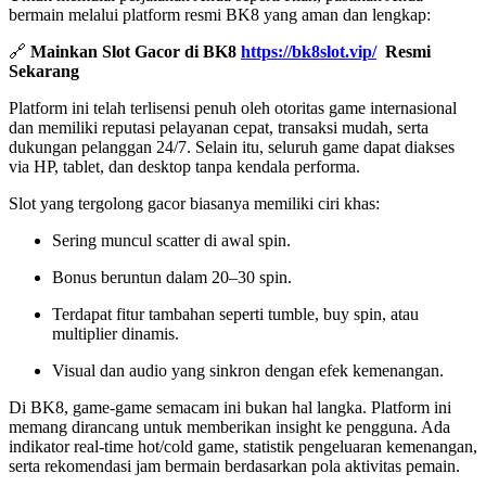
bermain melalui platform resmi BK8 yang aman dan lengkap:
🔗
Mainkan Slot Gacor di BK8
https://bk8slot.vip/
Resmi
Sekarang
Platform ini telah terlisensi penuh oleh otoritas game internasional
dan memiliki reputasi pelayanan cepat, transaksi mudah, serta
dukungan pelanggan 24/7. Selain itu, seluruh game dapat diakses
via HP, tablet, dan desktop tanpa kendala performa.
Slot yang tergolong gacor biasanya memiliki ciri khas:
Sering muncul scatter di awal spin.
Bonus beruntun dalam 20–30 spin.
Terdapat fitur tambahan seperti tumble, buy spin, atau
multiplier dinamis.
Visual dan audio yang sinkron dengan efek kemenangan.
Di BK8, game-game semacam ini bukan hal langka. Platform ini
memang dirancang untuk memberikan insight ke pengguna. Ada
indikator real-time hot/cold game, statistik pengeluaran kemenangan,
serta rekomendasi jam bermain berdasarkan pola aktivitas pemain.