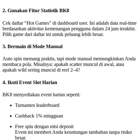
2. Gunakan Fitur Statistik BK8
Cek daftar “Hot Games” di dashboard user. Ini adalah data real-time
berdasarkan aktivitas kemenangan pengguna dalam 24 jam terakhir.
Pilih game dari daftar ini untuk peluang lebih besar.
3. Bermain di Mode Manual
Auto spin memang praktis, tapi mode manual memungkinkan Anda
membaca pola. Misalnya: apakah scatter muncul di awal, atau
apakah wild sering muncul di reel 2–4?
4. Ikuti Event Slot Harian
BK8 menyediakan event harian seperti:
Turnamen leaderboard
Cashback 1% mingguan
Free spin dengan misi deposit
Event ini memberi Anda keuntungan tambahan tanpa risiko
besar.