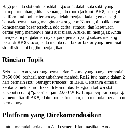
Bagi pecinta slot online, istilah “gacor” adalah kata sakti yang
mampu membangkitkan semangat berburu jackpot. BK8, sebagai
platform judi online terpercaya, telah menjadi ladang emas bagi
banyak pemain yang mengincar slot gacor. Namun, di balik layar
kemenangan besar tersebut, ada cerita, strategi, dan keputusan
cerdas yang membawa hasil luar biasa. Artikel ini mengajak Anda
menyelami pengalaman nyata para pemain yang sukses menang
besar di BK8 Gacor, serta membedah faktor-faktor yang membuat
slot di situs ini begitu menjanjikan.
Rincian Topik
Sebut saja Agus, seorang pemain dari Jakarta yang hanya bermodal
Rp50.000, berhasil mengubahnya menjadi Rp12 juta hanya dalam 2
hari bermain slot “Starlight Princess” di BK8. Ceritanya dimulai
ketika ia melihat notifikasi di komunitas Telegram bahwa slot
tersebut sedang “gacor” di jam 22.00 WIB. Tanpa berpikir panjang,
ia mendaftar di BK8, klaim bonus free spin, dan memulai perjalanan
bermainnya.
Platform yang Direkomendasikan
Untuk memulai perjalanan Anda seperti Rian, pastikan Anda