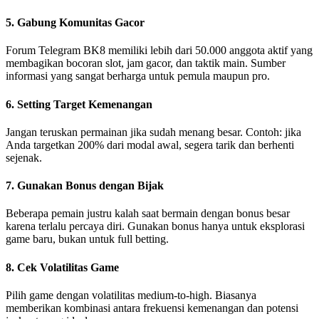
5. Gabung Komunitas Gacor
Forum Telegram BK8 memiliki lebih dari 50.000 anggota aktif yang
membagikan bocoran slot, jam gacor, dan taktik main. Sumber
informasi yang sangat berharga untuk pemula maupun pro.
6. Setting Target Kemenangan
Jangan teruskan permainan jika sudah menang besar. Contoh: jika
Anda targetkan 200% dari modal awal, segera tarik dan berhenti
sejenak.
7. Gunakan Bonus dengan Bijak
Beberapa pemain justru kalah saat bermain dengan bonus besar
karena terlalu percaya diri. Gunakan bonus hanya untuk eksplorasi
game baru, bukan untuk full betting.
8. Cek Volatilitas Game
Pilih game dengan volatilitas medium-to-high. Biasanya
memberikan kombinasi antara frekuensi kemenangan dan potensi