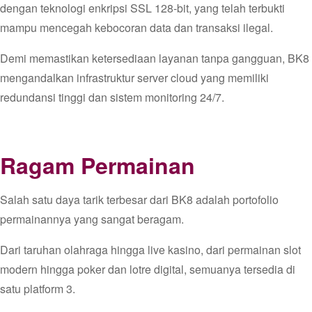
dengan teknologi enkripsi SSL 128-bit, yang telah terbukti
mampu mencegah kebocoran data dan transaksi ilegal.
Demi memastikan ketersediaan layanan tanpa gangguan, BK8
mengandalkan infrastruktur server cloud yang memiliki
redundansi tinggi dan sistem monitoring 24/7.
Ragam Permainan
Salah satu daya tarik terbesar dari BK8 adalah portofolio
permainannya yang sangat beragam.
Dari taruhan olahraga hingga live kasino, dari permainan slot
modern hingga poker dan lotre digital, semuanya tersedia di
satu platform 3.