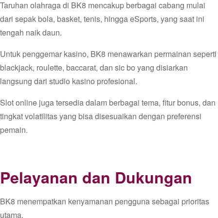
Taruhan olahraga di BK8 mencakup berbagai cabang mulai
dari sepak bola, basket, tenis, hingga eSports, yang saat ini
tengah naik daun.
Untuk penggemar kasino, BK8 menawarkan permainan seperti
blackjack, roulette, baccarat, dan sic bo yang disiarkan
langsung dari studio kasino profesional.
Slot online juga tersedia dalam berbagai tema, fitur bonus, dan
tingkat volatilitas yang bisa disesuaikan dengan preferensi
pemain.
Pelayanan dan Dukungan
BK8 menempatkan kenyamanan pengguna sebagai prioritas
utama.