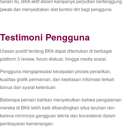
Selain itu, BK8 aktif dalam kampanye perjudian bertanggung
jawab dan menyediakan alat kontrol diri bagi pengguna.
Testimoni Pengguna
Ulasan positif tentang BK8 dapat ditemukan di berbagai
platform 3 review, forum diskusi, hingga media sosial.
Pengguna mengapresiasi kecepatan proses penarikan,
kualitas grafik permainan, dan kejelasan informasi terkait
bonus dan syarat ketentuan.
Beberapa pemain bahkan menyebutkan bahwa pengalaman
mereka di BK8 lebih baik dibandingkan situs taruhan lain
karena minimnya gangguan teknis dan konsistensi dalam
pembayaran kemenangan.